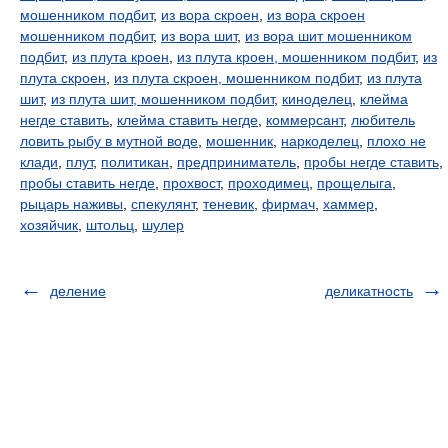
мошенником подбит
,
из вора скроен
,
из вора скроен
мошенником подбит
,
из вора шит
,
из вора шит мошенником
подбит
,
из плута кроен
,
из плута кроен, мошенником подбит
,
из
плута скроен
,
из плута скроен, мошенником подбит
,
из плута
шит
,
из плута шит, мошенником подбит
,
киноделец
,
клейма
негде ставить
,
клейма ставить негде
,
коммерсант
,
любитель
ловить рыбу в мутной воде
,
мошенник
,
наркоделец
,
плохо не
клади
,
плут
,
политикан
,
предприниматель
,
пробы негде ставить
,
пробы ставить негде
,
прохвост
,
проходимец
,
прощелыга
,
рыцарь наживы
,
спекулянт
,
теневик
,
фирмач
,
хаммер
,
хозяйчик
,
штольц
,
шулер
деление
деликатность