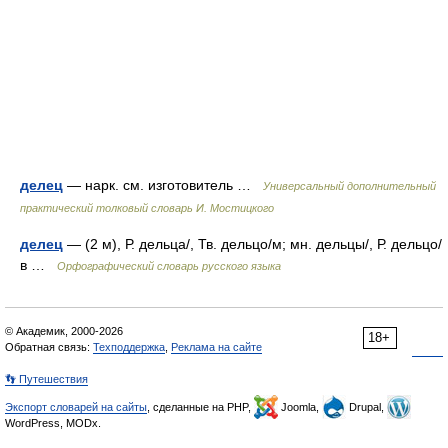
делец
— нарк. см. изготовитель …
Универсальный дополнительный
практический толковый словарь И. Мостицкого
делец
— (2 м), Р. дельца/, Тв. дельцо/м; мн. дельцы/, Р. дельцо/
в …
Орфографический словарь русского языка
© Академик, 2000-2026
18+
Обратная связь:
Техподдержка
,
Реклама на сайте
👣 Путешествия
Экспорт словарей на сайты
, сделанные на PHP,
Joomla,
Drupal,
WordPress, MODx.