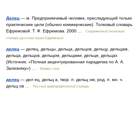
Делец
— м. Предприимчивый человек, преследующий только
практические цели (обычно коммерческие). Толковый словарь
Ефремовой. Т. Ф. Ефремова. 2000 …
Современный толковый
словарь русского языка Ефремовой
делец
— делец, дельцы, дельца, дельцов, дельцу, дельцам,
дельца, дельцов, дельцом, дельцами, дельце, дельцах
(Источник: «Полная акцентуированная парадигма по А. А.
Зализняку») …
Формы слов
делец
— дел ец, дельц а, твор. п. дельц ом, род. п. мн. ч.
дельц ов …
Русский орфографический словарь