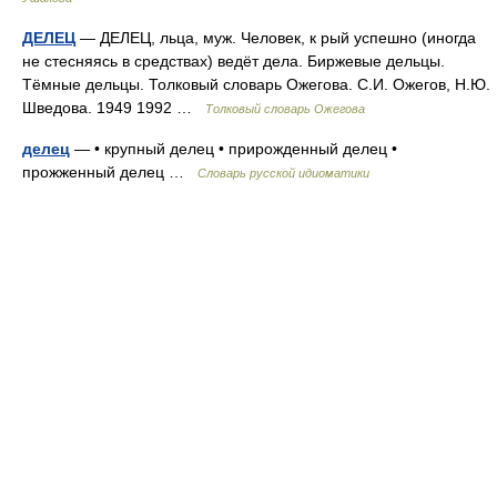
ДЕЛЕЦ
— ДЕЛЕЦ, льца, муж. Человек, к рый успешно (иногда
не стесняясь в средствах) ведёт дела. Биржевые дельцы.
Тёмные дельцы. Толковый словарь Ожегова. С.И. Ожегов, Н.Ю.
Шведова. 1949 1992 …
Толковый словарь Ожегова
делец
— • крупный делец • прирожденный делец •
прожженный делец …
Словарь русской идиоматики