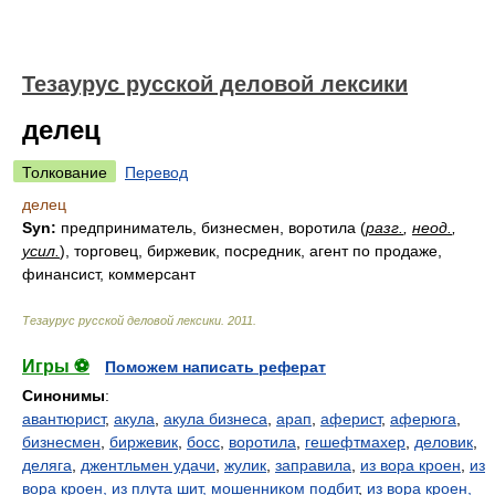
Тезаурус русской деловой лексики
делец
Толкование
Перевод
делец
Syn:
предприниматель, бизнесмен, воротила (
разг.
,
неод.
,
усил.
), торговец, биржевик, посредник, агент по продаже,
финансист, коммерсант
Тезаурус русской деловой лексики
.
2011
.
Игры ⚽
Поможем написать реферат
Синонимы
:
авантюрист
,
акула
,
акула бизнеса
,
арап
,
аферист
,
аферюга
,
бизнесмен
,
биржевик
,
босс
,
воротила
,
гешефтмахер
,
деловик
,
деляга
,
джентльмен удачи
,
жулик
,
заправила
,
из вора кроен
,
из
вора кроен, из плута шит, мошенником подбит
,
из вора кроен,